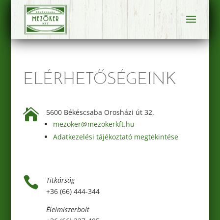
ELÉRHETŐSÉGEINK

5600 Békéscsaba Orosházi út 32.
mezoker@mezokerkft.hu
Adatkezelési tájékoztató megtekintése

Titkárság
+36 (66) 444-344
Élelmiszerbolt